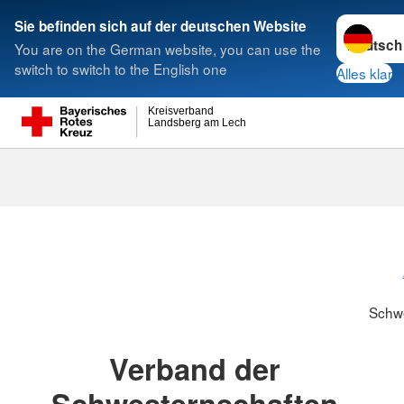
Sprache w
Sie befinden sich auf der deutschen Website
You are on the German website, you can use the
Suche
switch to switch to the English one
Alles klar
Kreisverband
Landsberg am Lech
Schwesternsc
Schw
Verband der
Schwesternschaften