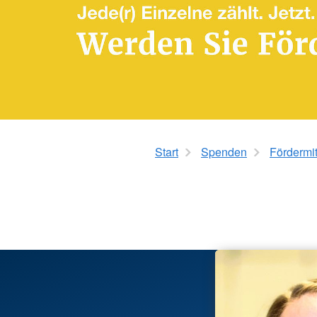
KiTa "Die Volltreffer" 
KiTa "Biberburg" Sc
KiTa "Sonnenschein"
Schwabhausen
KiTa Stadl
KiTa Thaining
KiTa "Spatzennest" W
KiTa "Feldmäuse" We
Mittagsbetreuung We
Start
Spenden
Fördermi