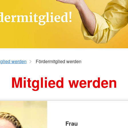
Flüchtlings- und
Prittriching
Integrationsberatung (FIB)
heuring
SozialCard
Suchdienst
Blut-Spende
eil
il
il
tglied werden
Fördermitglied werden
Mitglied werden
Frau