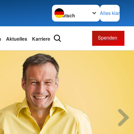
Sprache wechseln zu
Alles klar
Spenden
s
Aktuelles
Karriere
willigendienst
rbände
ände
nschaften
z international
retariat