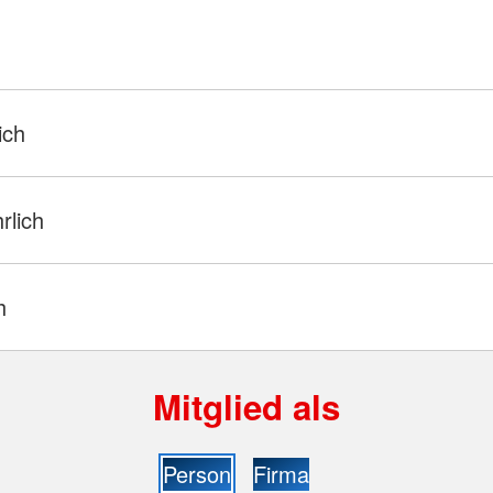
ich
hrlich
h
Mitglied als
Person
Firma