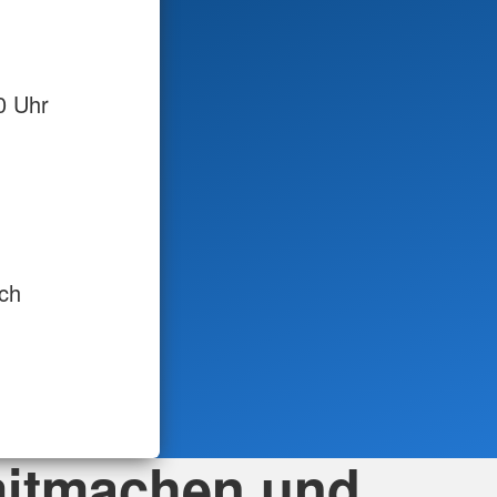
00 Uhr
ch
mitmachen und