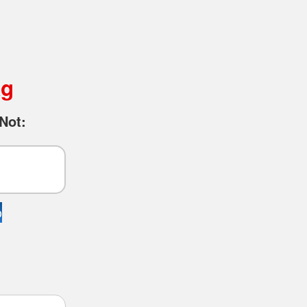
ag
Not:
o