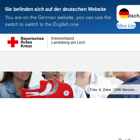
Sprache w
Sie befinden sich auf der deutschen Website
You are on the German website, you can use the
Suche
switch to switch to the English one
Alles klar
Kreisverband
Landsberg am Lech
Foto: A. Zelck / DRK-Service…