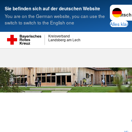
Sprache w
Sie befinden sich auf der deutschen Website
You are on the German website, you can use the
Suche
switch to switch to the English one
Alles klar
Kreisverband
Landsberg am Lech
KiTa Thainin