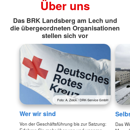
Über uns
Das BRK Landsberg am Lech und
die übergeordneten Organisationen
stellen sich vor
Foto: A. Zelck / DRK-Service GmbH
Wer wir sind
Selb
Von der Geschäftsführung bis zur Satzung:
Das Wi