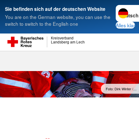
Sprache w
Sie befinden sich auf der deutschen Website
You are on the German website, you can use the
Suche
switch to switch to the English one
Alles klar
Kreisverband
Landsberg am Lech
Foto: Dirk Winter /…