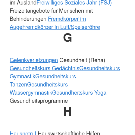
im Ausland
Freiwilliges Soziales Jahr (FSJ)
Freizeitangebote für Menschen mit
Behinderungen
Fremdkörper im
Auge
Fremdkörper in Luft/Speiseröhre
G
Gelenkverletzungen
Gesundheit (Reha)
Gesundheitskurs Gedächtnis
Gesundheitskurs
Gymnastik
Gesundheitskurs
Tanzen
Gesundheitskurs
Wassergymnastik
Gesundheitskurs Yoga
Gesundheitsprogramme
H
Hausnotruf
Hauswirtschaftliche Hilfen