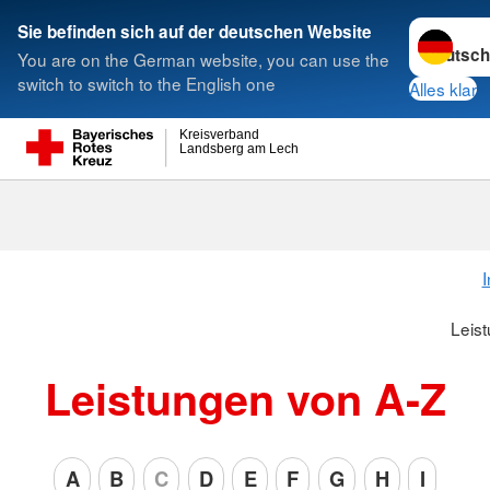
Sprache w
Sie befinden sich auf der deutschen Website
You are on the German website, you can use the
Suche
switch to switch to the English one
Alles klar
Kreisverband
Landsberg am Lech
I
Leis
Leistungen von A-Z
A
B
C
D
E
F
G
H
I