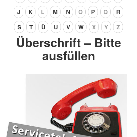
J
K
L
M
N
O
P
Q
R
S
T
Ü
U
V
W
X
Y
Z
Überschrift – Bitte
ausfüllen