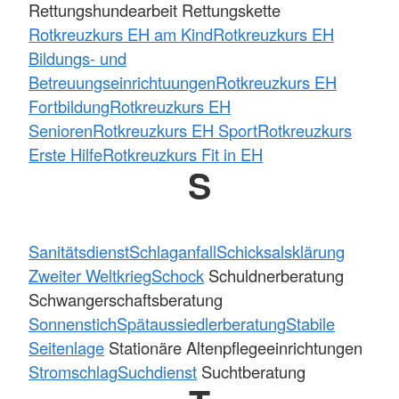
Rettungshundearbeit Rettungskette
Rotkreuzkurs EH am Kind
Rotkreuzkurs EH
Bildungs- und
Betreuungseinrichtuungen
Rotkreuzkurs EH
Fortbildung
Rotkreuzkurs EH
Senioren
Rotkreuzkurs EH Sport
Rotkreuzkurs
Erste Hilfe
Rotkreuzkurs Fit in EH
S
Sanitätsdienst
Schlaganfall
Schicksalsklärung
Zweiter Weltkrieg
Schock
Schuldnerberatung
Schwangerschaftsberatung
Sonnenstich
Spätaussiedlerberatung
Stabile
Seitenlage
Stationäre Altenpflegeeinrichtungen
Stromschlag
Suchdienst
Suchtberatung