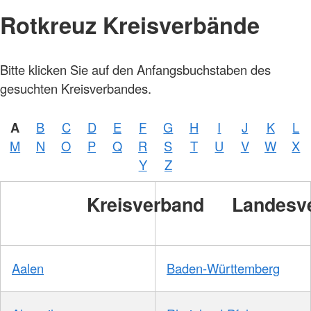
Rotkreuz Kreisverbände
Foto:
Bitte klicken Sie auf den Anfangsbuchstaben des
A.
Zelck /
gesuchten Kreisverbandes.
DRKS,
Karte:
©…
A
B
C
D
E
F
G
H
I
J
K
L
Foto:
A.
M
N
O
P
Q
R
S
T
U
V
W
X
Zelck /
DRK-
Y
Z
Service
GmbH
Kreisverband
Landesv
Aalen
Baden-Württemberg