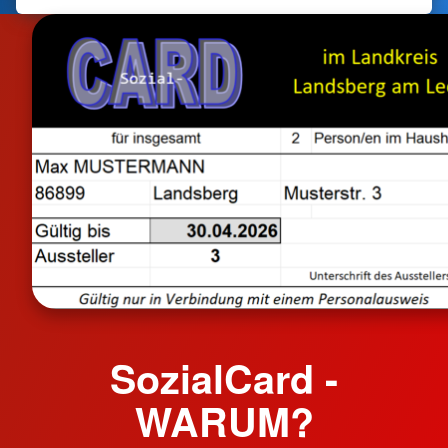
SozialCard -
WARUM?