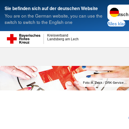
Sprache w
Sie befinden sich auf der deutschen Website
You are on the German website, you can use the
Suche
switch to switch to the English one
Alles klar
Kreisverband
Landsberg am Lech
SozialCard
Foto: A. Zelck / DRK-Service…