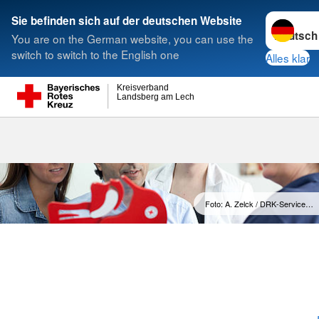
Sprache w
Sie befinden sich auf der deutschen Website
You are on the German website, you can use the
Suche
switch to switch to the English one
Alles klar
Kreisverband
Landsberg am Lech
Rotkreuzkurs 
Foto: A. Zelck / DRK-Service…