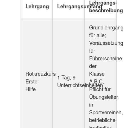
Lehrgangs-
Lehrgang
Lehrgangsumfang
beschreibung
Grundlehrgang
für alle;
Voraussetzung
für
Führerscheine
der
Rotkreuzkurs
Klasse
1 Tag, 9
Erste
A,B,C,
Unterrichtseinheiten
Hilfe
Pflicht für
Übungsleiter
in
Sportvereinen,
betriebliche
Ersthelfer