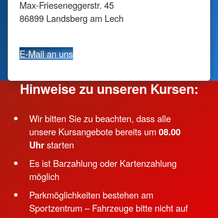
Max-Frieseneggerstr. 45
86899 Landsberg am Lech
E-Mail an uns
Hinweise zu unseren Kursen:
Wir bitten Sie zu beachten, dass alle
unsere Kursangebote bereits um
08.00
Uhr
starten
Es ist Barzahlung oder Kartenzahlung
möglich
Parkmöglichkeiten bestehen am
Sportzentrum – Fahrzeuge bitte nicht auf