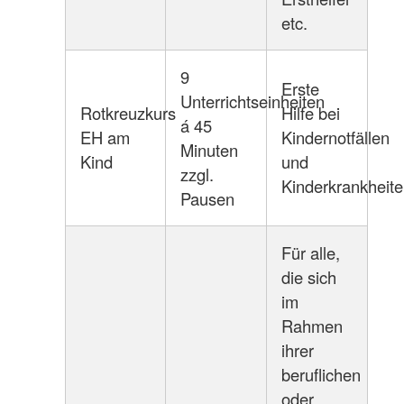
etc.
9
Erste
Unterrichtseinheiten
Rotkreuzkurs
Hilfe bei
á 45
EH am
Kindernotfällen
Minuten
Kind
und
zzgl.
Kinderkrankheit
Pausen
Für alle,
die sich
im
Rahmen
ihrer
beruflichen
oder