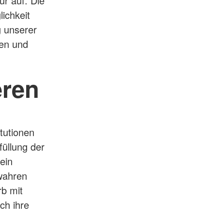
ur auf. Die
ichkeit
g unserer
en und
eren
itutionen
füllung der
ein
wahren
rb mit
ch ihre