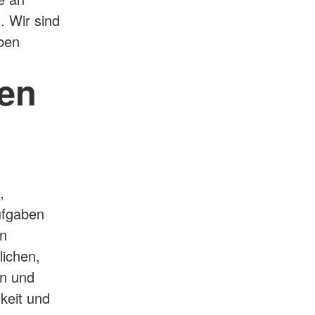
. Wir sind
ben
en
,
Aufgaben
on
lichen,
en und
keit und