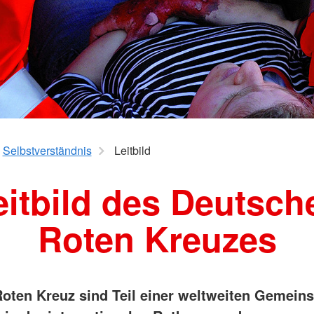
Flüchtlings- und
Prittriching
Integrationsberatung (FIB)
heuring
SozialCard
Suchdienst
Blutspende
eil
il
il
Selbstverständnis
Leitbild
eitbild des Deutsch
Roten Kreuzes
oten Kreuz sind Teil einer weltweiten Gemeins