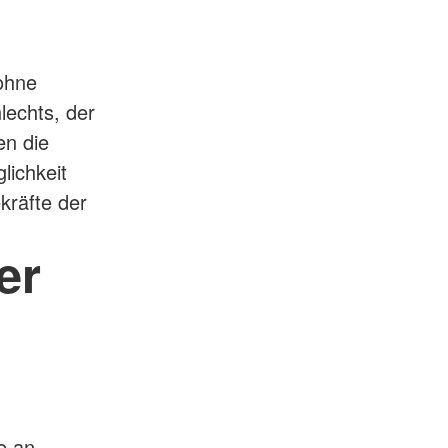
 ohne
lechts, der
en die
lichkeit
ekräfte der
er
e an