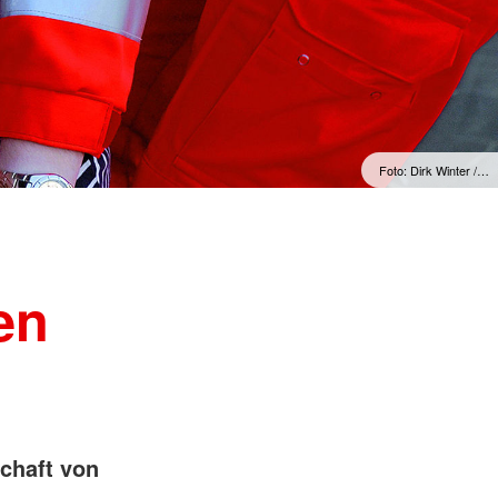
Foto: Dirk Winter /…
en
chaft von