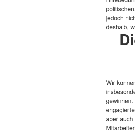
politische
jedoch nic
deshalb, w
D
Wir können
insbesonder
gewinnen. 
engagierte
aber auch 
Mitarbeite