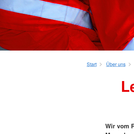
KiTa "Die Volltreffer" 
KiTa "Biberburg" Sc
KiTa "Sonnenschein"
Schwabhausen
KiTa Stadl
KiTa Thaining
KiTa "Spatzennest" W
KiTa "Feldmäuse" We
Mittagsbetreuung We
Start
Über uns
L
Wir vom R