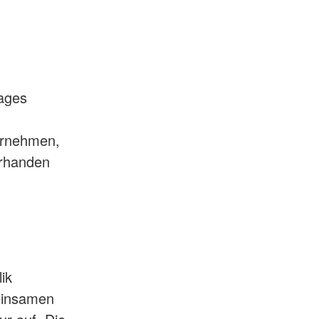
rages
ernehmen,
orhanden
ik
meinsamen