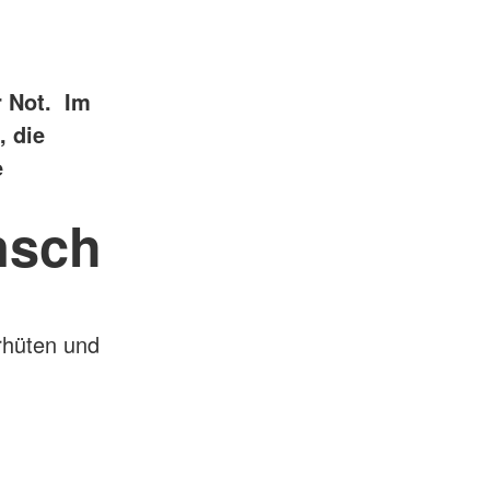
r Not. Im
, die
e
nsch
rhüten und