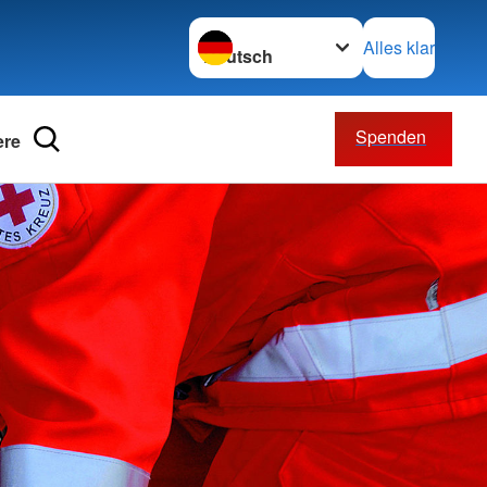
Sprache wechseln zu
Alles klar
Spenden
ere
willigendienst
rbände
ände
nschaften
z international
retariat