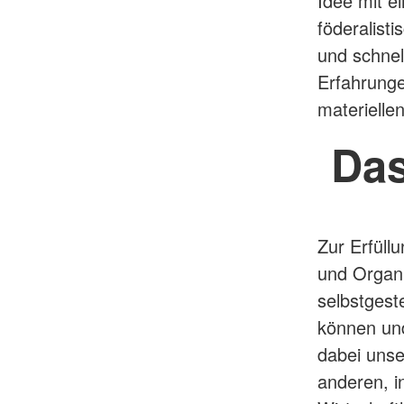
Idee mit ei
föderalist
und schnel
Erfahrung
materielle
Das
Zur Erfüll
und Organi
selbstgest
können und
dabei unse
anderen, i