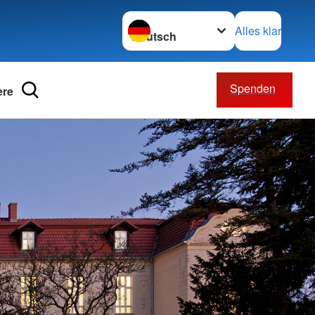
Sprache wechseln zu
Alles klar
Spenden
ere
willigendienst
rbände
ände
nschaften
z international
sekretariat