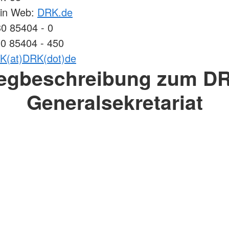
lin Web:
DRK.de
30 85404 - 0
30 85404 - 450
K(at)DRK(dot)de
egbeschreibung zum DR
Generalsekretariat