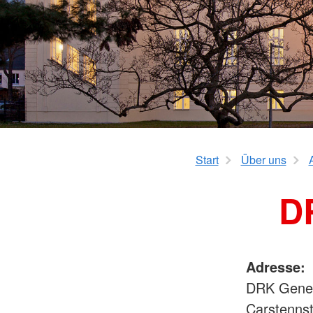
KiTa "Die Volltreffer" 
KiTa "Biberburg" Sc
KiTa "Sonnenschein"
Schwabhausen
KiTa Stadl
KiTa Thaining
KiTa "Spatzennest" W
KiTa "Feldmäuse" We
Mittagsbetreuung We
Start
Über uns
D
Adresse:
DRK Gener
Carstennst