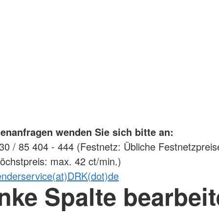
enanfragen wenden Sie sich bitte an:
0 / 85 404 - 444 (Festnetz: Übliche Festnetzpreis
öchstpreis: max. 42 ct/min.)
enderservice(at)DRK(dot)de
nke Spalte bearbei