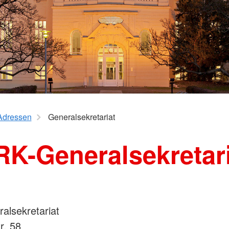
Flüchtlings- und
Prittriching
Integrationsberatung (FIB)
heuring
SozialCard
Suchdienst
Blutspende
eil
il
il
Adressen
Generalsekretariat
RK-Generalsekretari
alsekretariat
r. 58