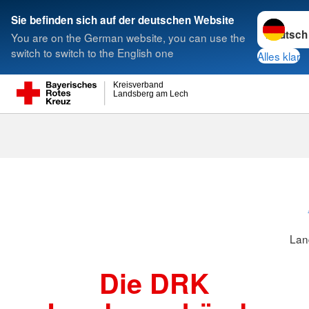
Sprache w
Sie befinden sich auf der deutschen Website
You are on the German website, you can use the
Suche
switch to switch to the English one
Alles klar
Kreisverband
Landsberg am Lech
Landesverbä
Lan
Die DRK