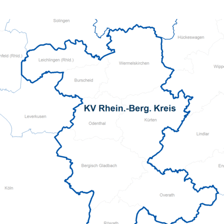
KiTa "Die Volltreffer" 
KiTa "Biberburg" Sc
KiTa "Sonnenschein"
Schwabhausen
KiTa Stadl
KiTa Thaining
KiTa "Spatzennest" W
KiTa "Feldmäuse" We
Mittagsbetreuung We