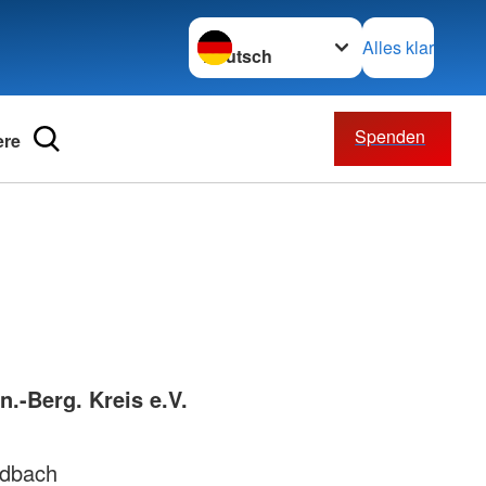
Sprache wechseln zu
Alles klar
Spenden
ere
willigendienst
rbände
erbände
nschaften
z international
retariat
.-Berg. Kreis e.V.
adbach