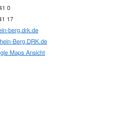
41 0
41 17
ein-berg.drk.de
hein-Berg.DRK.de
ogle Maps Ansicht