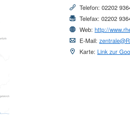
Flüchtlings- und
Prittriching
Integrationsberatung (FIB)
Telefon:
02202 936
heuring
SozialCard
Telefax:
02202 936
Suchdienst
Blutspende
Web:
http://www.rh
E-Mail:
zentrale@R
eil
Karte:
Link zur Go
il
il