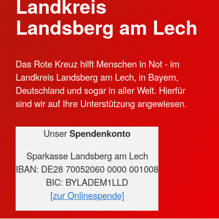
Landkreis
Landsberg am Lech
Das Rote Kreuz hilft Menschen in Not - im
Landkreis Landsberg am Lech, in Bayern,
Deutschland und sogar in aller Welt. Hierfür
sind wir auf Ihre Unterstützung angewiesen.
Unser
Spendenkonto
Sparkasse Landsberg am Lech
IBAN: DE28 70052060 0000 001008
BIC: BYLADEM1LLD
[zur Onlinespende]