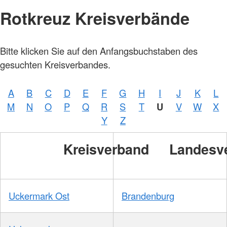
Rotkreuz Kreisverbände
Foto:
Bitte klicken Sie auf den Anfangsbuchstaben des
A.
Zelck /
gesuchten Kreisverbandes.
DRKS,
Karte:
©…
A
B
C
D
E
F
G
H
I
J
K
L
Foto:
A.
M
N
O
P
Q
R
S
T
U
V
W
X
Zelck /
DRK-
Y
Z
Service
GmbH
Kreisverband
Landesv
Uckermark Ost
Brandenburg